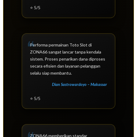
⭐ 5/5
Performa permainan Toto Slot di
ZONA66 sangat lancar tanpa kendala
sistem. Proses penarikan dana diproses
secara efisien dan layanan pelanggan
selalu siap membantu.
Dian Sastrowardoyo – Makassar
⭐ 5/5
ZONA66 memberikan standar