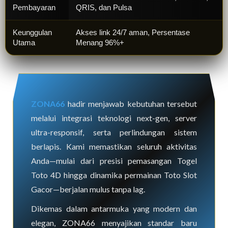
Pembayaran
QRIS, dan Pulsa
Keunggulan
Akses link 24/7 aman, Persentase
Utama
Menang 96%+
ZONA66
hadir menjawab kebutuhan tersebut
melalui integrasi teknologi next-gen, server
ultra-responsif, serta perlindungan sistem
berlapis. Kami memastikan seluruh aktivitas
Anda—mulai dari presisi pemasangan Togel
Toto 4D hingga dinamika permainan Toto Slot
Gacor—berjalan mulus tanpa lag.
Dikemas dalam antarmuka yang modern dan
elegan, ZONA66 menyajikan standar baru