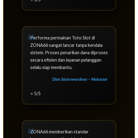
Performa permainan Toto Slot di
ZONA66 sangat lancar tanpa kendala
sistem. Proses penarikan dana diproses
secara efisien dan layanan pelanggan
selalu siap membantu.
Dian Sastrowardoyo – Makassar
⭐ 5/5
ZONA66 memberikan standar