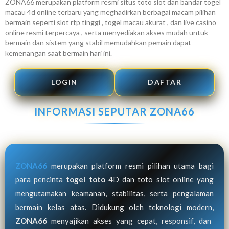
ZONA66 merupakan platform resmi situs toto slot dan bandar togel
macau 4d online terbaru yang meghadirkan berbagai macam pilihan
bermain seperti slot rtp tinggi , togel macau akurat , dan live casino
online resmi terpercaya , serta menyediakan akses mudah untuk
bermain dan sistem yang stabil memudahkan pemain dapat
kemenangan saat bermain hari ini.
LOGIN
DAFTAR
INFORMASI SEPUTAR ZONA66
ZONA66
merupakan platform resmi pilihan utama bagi
para pencinta
togel toto
4D dan toto slot online yang
mengutamakan keamanan, stabilitas, serta pengalaman
bermain kelas atas. Didukung oleh teknologi modern,
ZONA66
menyajikan akses yang cepat, responsif, dan