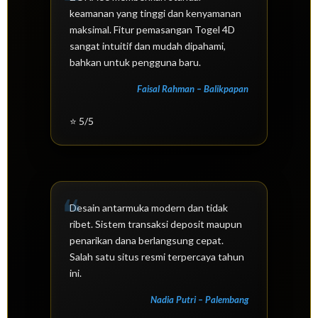
keamanan yang tinggi dan kenyamanan
maksimal. Fitur pemasangan Togel 4D
sangat intuitif dan mudah dipahami,
bahkan untuk pengguna baru.
Faisal Rahman – Balikpapan
⭐ 5/5
Desain antarmuka modern dan tidak
ribet. Sistem transaksi deposit maupun
penarikan dana berlangsung cepat.
Salah satu situs resmi terpercaya tahun
ini.
Nadia Putri – Palembang