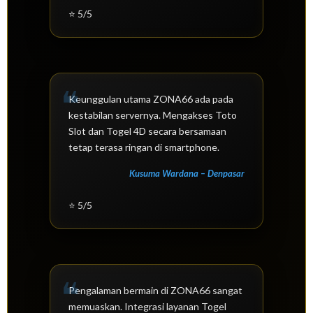
⭐ 5/5
Keunggulan utama ZONA66 ada pada
kestabilan servernya. Mengakses Toto
Slot dan Togel 4D secara bersamaan
tetap terasa ringan di smartphone.
Kusuma Wardana – Denpasar
⭐ 5/5
Pengalaman bermain di ZONA66 sangat
memuaskan. Integrasi layanan Togel