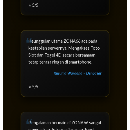
⭐ 5/5
Keunggulan utama ZONA66 ada pada
kestabilan servernya. Mengakses Toto
Slot dan Togel 4D secara bersamaan
tetap terasa ringan di smartphone.
Kusuma Wardana – Denpasar
⭐ 5/5
Pengalaman bermain di ZONA66 sangat
memuaskan. Integrasi layanan Togel