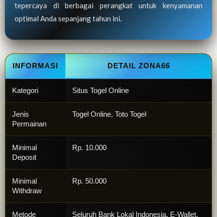
tepercaya di berbagai perangkat untuk kenyamanan
optimal Anda sepanjang tahun ini.
INFORMASI
DETAIL ZONA66
Kategori
Situs Togel Online
Jenis
Togel Online, Toto Togel
Permainan
Minimal
Rp. 10.000
Deposit
Minimal
Rp. 50.000
Withdraw
Metode
Seluruh Bank Lokal Indonesia, E-Wallet,