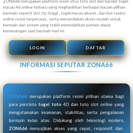
ZONA66 merupakan platform resmi situs toto slot dan bandar togel
macau 4d online terbaru yang meghadirkan berbagai macam pilihan
bermain seperti slot rtp tinggi , togel macau akurat , dan live casino
online resmi terpercaya , serta menyediakan akses mudah untuk
bermain dan sistem yang stabil memudahkan pemain dapat
kemenangan saat bermain hari ini.
LOGIN
DAFTAR
INFORMASI SEPUTAR ZONA66
ZONA66
merupakan platform resmi pilihan utama bagi
para pencinta
togel toto
4D dan toto slot online yang
mengutamakan keamanan, stabilitas, serta pengalaman
bermain kelas atas. Didukung oleh teknologi modern,
ZONA66
menyajikan akses yang cepat, responsif, dan