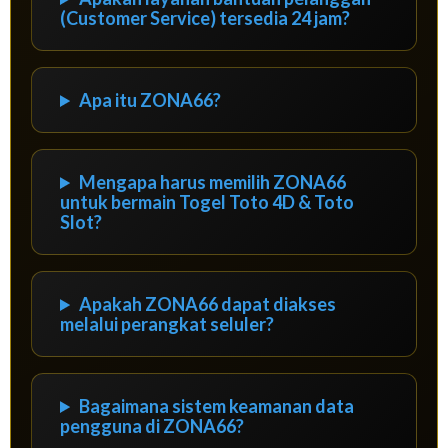
(Customer Service) tersedia 24 jam?
Apa itu ZONA66?
Mengapa harus memilih ZONA66
untuk bermain Togel Toto 4D & Toto
Slot?
Apakah ZONA66 dapat diakses
melalui perangkat seluler?
Bagaimana sistem keamanan data
pengguna di ZONA66?