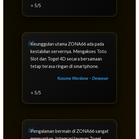
⭐ 5/5
Keunggulan utama ZONA66 ada pada
kestabilan servernya. Mengakses Toto
Slot dan Togel 4D secara bersamaan
tetap terasa ringan di smartphone.
Kusuma Wardana – Denpasar
⭐ 5/5
Pengalaman bermain di ZONA66 sangat
memuaskan. Integrasi layanan Togel