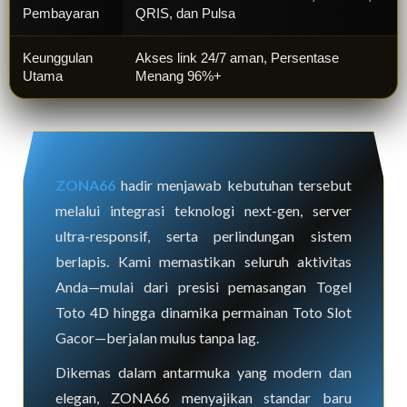
Pembayaran
QRIS, dan Pulsa
Keunggulan
Akses link 24/7 aman, Persentase
Utama
Menang 96%+
ZONA66
hadir menjawab kebutuhan tersebut
melalui integrasi teknologi next-gen, server
ultra-responsif, serta perlindungan sistem
berlapis. Kami memastikan seluruh aktivitas
Anda—mulai dari presisi pemasangan Togel
Toto 4D hingga dinamika permainan Toto Slot
Gacor—berjalan mulus tanpa lag.
Dikemas dalam antarmuka yang modern dan
elegan, ZONA66 menyajikan standar baru