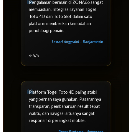
Pengalaman bermain di ZONA66 sangat
memuaskan. Integrasi layanan Togel
Toto 4D dan Toto Slot dalam satu
platform memberikan kemudahan
penuh bagi pemain.
Lestari Anggraini – Banjarmasin
⭐ 5/5
Platform Togel Toto 4D paling stabil
yang pernah saya gunakan. Pasarannya
transparan, pembaharuan result tepat
waktu, dan navigasi situsnya sangat
responsif di perangkat mobile.
Bagas Pratama – Semarang