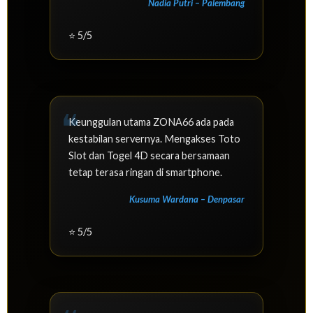
Nadia Putri – Palembang
⭐ 5/5
Keunggulan utama ZONA66 ada pada
kestabilan servernya. Mengakses Toto
Slot dan Togel 4D secara bersamaan
tetap terasa ringan di smartphone.
Kusuma Wardana – Denpasar
⭐ 5/5