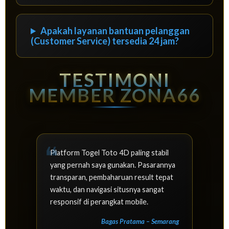
Apakah layanan bantuan pelanggan
(Customer Service) tersedia 24 jam?
TESTIMONI
MEMBER ZONA66
Platform Togel Toto 4D paling stabil
yang pernah saya gunakan. Pasarannya
transparan, pembaharuan result tepat
waktu, dan navigasi situsnya sangat
responsif di perangkat mobile.
Bagas Pratama – Semarang