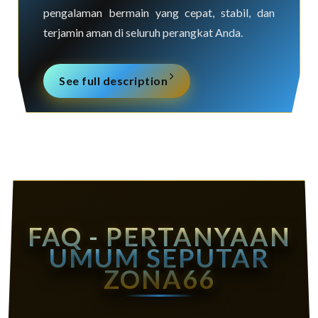
pengalaman bermain yang cepat, stabil, dan
terjamin aman di seluruh perangkat Anda.
See full description
FAQ - PERTANYAAN
UMUM SEPUTAR
ZONA66