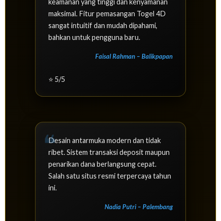
keamanan yang tinggi dan kenyamanan
maksimal. Fitur pemasangan Togel 4D
sangat intuitif dan mudah dipahami,
bahkan untuk pengguna baru.
Faisal Rahman – Balikpapan
⭐ 5/5
Desain antarmuka modern dan tidak
ribet. Sistem transaksi deposit maupun
penarikan dana berlangsung cepat.
Salah satu situs resmi terpercaya tahun
ini.
Nadia Putri – Palembang