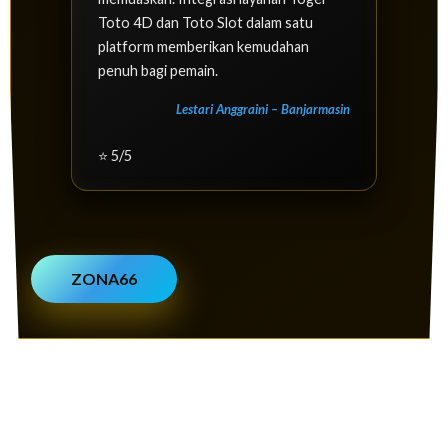
Toto 4D dan Toto Slot dalam satu
platform memberikan kemudahan
penuh bagi pemain.
Lestari Anggraini – Banjarmasin
⭐ 5/5
ZONA66