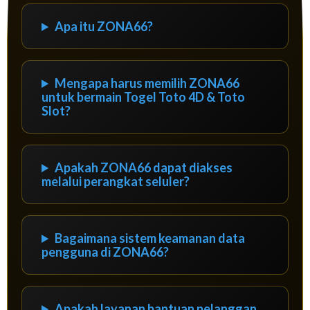
Apa itu ZONA66?
Mengapa harus memilih ZONA66
untuk bermain Togel Toto 4D & Toto
Slot?
Apakah ZONA66 dapat diakses
melalui perangkat seluler?
Bagaimana sistem keamanan data
pengguna di ZONA66?
Apakah layanan bantuan pelanggan