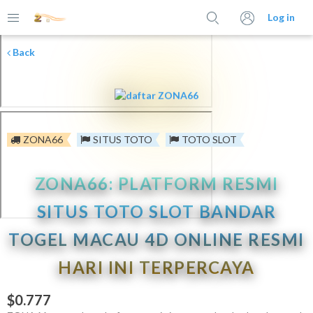
Log in
Back
ZONA66
SITUS TOTO
TOTO SLOT
ZONA66: PLATFORM RESMI
SITUS TOTO SLOT BANDAR
TOGEL MACAU 4D ONLINE RESMI
HARI INI TERPERCAYA
$0.777